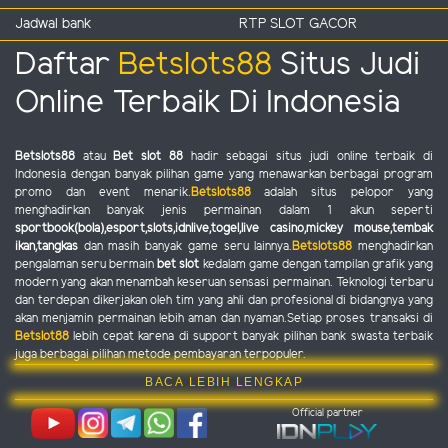
Jadwal bank
RTP SLOT GACOR
Daftar
Betslots88
Situs Judi
Online Terbaik Di Indonesia
Betslots88
atau
Bet slot 88
hadir sebagai situs judi online terbaik di
Indonesia dengan banyak pilihan game yang menawarkan berbagai program
promo dan event menarik.
Betslots88
adalah situs pelopor yang
menghadirkan banyak jenis permainan dalam 1 akun seperti
sportbook(bola),esport,slots,idnlive,togel,live casino,mickey mouse,tembak
ikan,tangkas
dan masih banyak game seru lainnya.
Betslots88
menghadirkan
pengalaman seru bermain
bet slot
kedalam game dengan tampilan grafik yang
modern yang akan menambah keseruan sensasi permainan. Teknologi terbaru
dan terdepan dikerjakan oleh tim yang ahli dan profesional di bidangnya yang
akan menjamin permainan lebih aman dan nyaman.Setiap proses transaksi di
Betslot88
lebih cepat karena di support banyak pilihan bank swasta terbaik
juga berbagai pilihan metode pembayaran terpopuler.
BACA LEBIH LENGKAP
Official partner